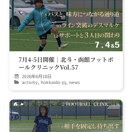
7月4-5日開催｜北斗・函館フットボ
ールクリニックVol.57
2026年6月18日
activity
,
hokkaido-pj
,
news