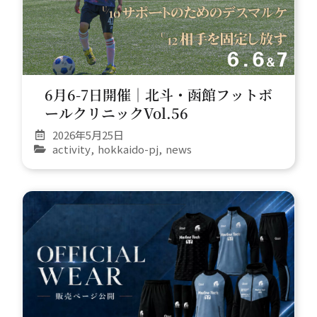
6月6-7日開催｜北斗・函館フットボ
ールクリニックVol.56
2026年5月25日
activity
,
hokkaido-pj
,
news