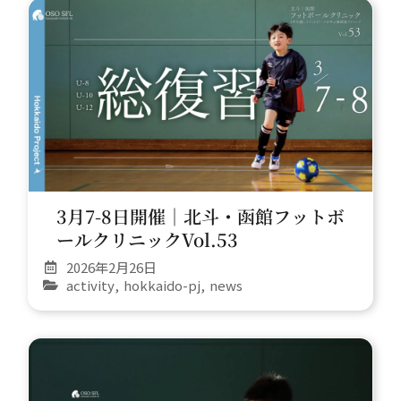
3月7-8日開催｜北斗・函館フットボ
ールクリニックVol.53
2026年2月26日
activity
,
hokkaido-pj
,
news