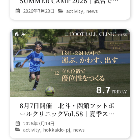
SUMMER CAMP 2026｜試合で生
きるコントロール＆パス
2026年7月23日
activity
,
news
8月7日開催｜北斗・函館フットボ
ールクリニックVol.58｜夏季スペ
シャル
2026年7月14日
activity
,
hokkaido-pj
,
news