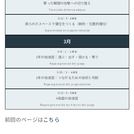
奪った瞬間の攻撃への切り替え
Transición defensa-ataque
限られたスペースで優位をつくる（数的・位置的優位）
Superioridad en espacio reducido
3月
1年の総復習｜運ぶ・出す・受ける・奪う
Repaso general del juego
1年の総復習｜つながるための技術と判断
Repaso general del juego colectivo
4局面の総復習
Repaso general de las 4 fases del juego
前回のページは
こちら