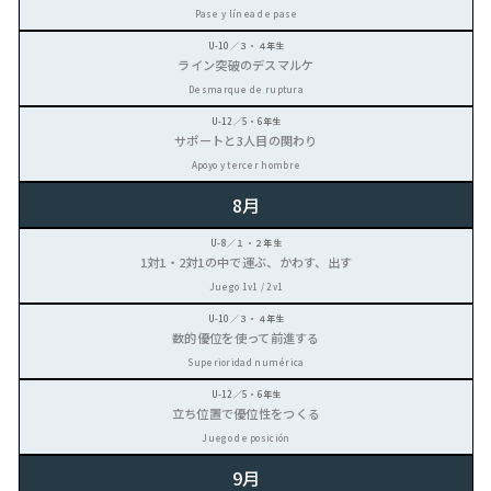
Pase y línea de pase
ライン突破のデスマルケ
Desmarque de ruptura
サポートと3人目の関わり
Apoyo y tercer hombre
8月
1対1・2対1の中で運ぶ、かわす、出す
Juego 1v1 / 2v1
数的優位を使って前進する
Superioridad numérica
立ち位置で優位性をつくる
Juego de posición
9月