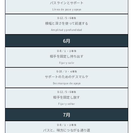
パスラインとサポート
Línea de pase y apoyo
横幅と深さを使って前進する
Amplitud y profundidad
6月
相手を固定し持ち出す
Fijar y salir
サポートのためのデスマルケ
Desmarque de apoyo
相手を固定し放す
Fijar y soltar
7月
パスと、味方につながる通り道