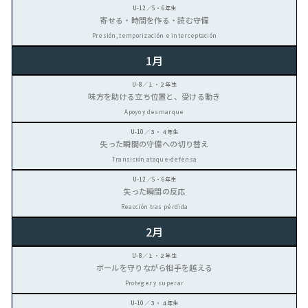
寄せる・時間を作る・読む守備
Presión, temporización e interceptación
1月
味方を助ける立ち位置と、受ける動き
Apoyo y desmarque
失った瞬間の守備への切り替え
Transición ataque-defensa
失った瞬間の反応
Reacción tras pérdida
2月
ボールを守りながら相手を越える
Proteger y superar