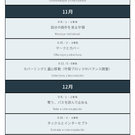
Contraataque y finalización
11月
自分の相手を見る守備
Marcaje individual
マークとカバー
CMarcaje y cobertura
カバーリングと重心移動（守備ブロックのバランス調整）
Cobertura y basculación
12月
奪う、パスを読んで止める
Robo e interceptación
タックルとインターセプト
Entrada e interceptación