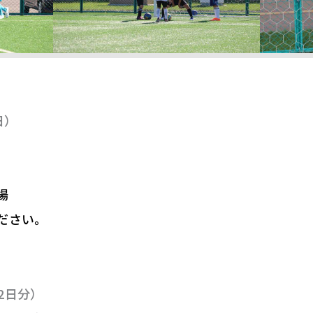
日）
場
ださい。
｜2日分）