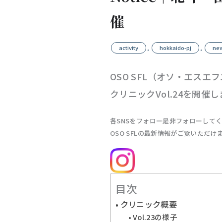
催
activity
,
hokkaido-pj
,
ne
OSO SFL（オソ・エスエ
クリニックVol.24を開催
各SNSをフォロー是非フォローして
OSO SFLの最新情報がご覧いただけ
目次
クリニック概要
Vol.23の様子