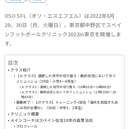
OSO SFL（オソ・エスエフエル）は2022年8月
29、30日（月、火曜日）、東京都中野区でスペイ
ンフットボールクリニック2022in東京を開催しま
す。
目次
クラス紹介
【Jr.クラス】連続した攻守の切り替え｜数的状況においてのフ
ィニュッシュ（29日｜小学3〜6年生）
Jr.クラス1｜連続した攻守の切り替え（15時15分〜16時45分）
Jr.クラス2｜数的状況においてのフィニュッシュ（17時15分〜18
時45分）
募集終了｜【JYクラス】トレーニング+試合「海外を目指すため
には何が必要か」（30日｜中学1、2年生）
クリニック概要
メインコーチはスペイン在住10年の森賢治氏
プロフィール